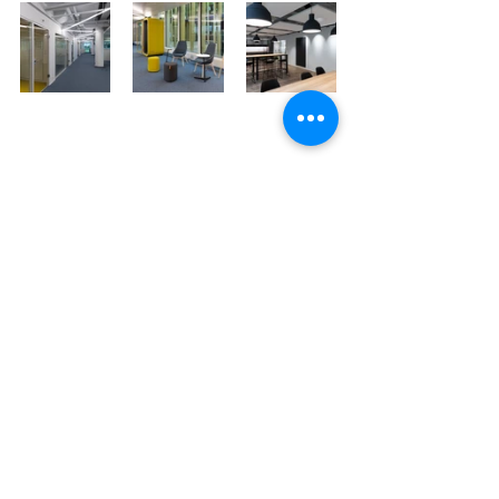
Wir danken unseren Kunden für das 
grosse Vertrauen.
#Innenausbau
#Innenarchitektur
#Umbau
News Archiv
Projekte
Büro AG Showroom Zug -
Grienbachstrasse 17, 6300 Zug /
041