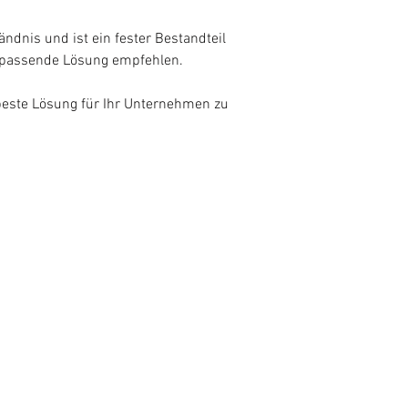
dnis und ist ein fester Bestandteil
e passende Lösung empfehlen.
beste Lösung für Ihr Unternehmen zu
info@buero-ag.ch
info@buero-ag.ch