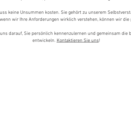
muss keine Unsummen kosten. Sie gehört zu unserem Selbstverstän
 wenn wir Ihre Anforderungen wirklich verstehen, können wir di
n uns darauf, Sie persönlich kennenzulernen und gemeinsam die 
entwickeln.
Kontaktieren Sie uns
!
 Zug - Grienbachstrasse 17, 6300 Zug /
041 766 67 67
/
 Luzern - Sedelstrasse 2, 6004 Luzern /
041 210 12 63
/
AGBs